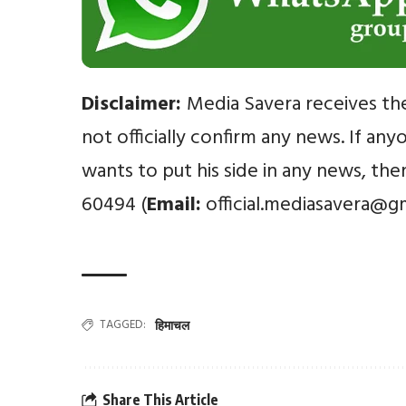
Disclaimer:
Media Savera receives th
not officially confirm any news. If an
wants to put his side in any news, th
60494 (
Email:
official.mediasavera@g
TAGGED:
हिमाचल
Share This Article