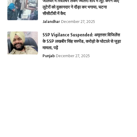
जालंधर में रिवॉल्वर लेकर ज्वेलरी शॉप में लूट करने आए
लुटेरों को दुकानदार ने दौड़ा कर भगाया, घटना
सीसीटीवी में कैद
Jalandhar
December 27, 2025
SSP Vigilance Suspended: अमृतसर विजिलेंस
के SSP लखबीर सिंह सस्पेंड, करोड़ो के घोटाले से जुड़ा
मामला, पढ़ें
तिरुपति बालाजी मंदिर
Krishna
Top 10 Web
Punjab
December 27, 2025
से जुड़े चमत्कारी रहस्य |
Janmashtami
Series: ये हैं टॉप 1
Miraculous
2024: कृष्ण जन्माष्टमी
बेस्ट इंडियन वेब
secrets related to
के बारे में 10 रोचक
सीरीज, Top Hind
Tirupati Balaji
तथ्य, 10 important
Web Series on
Temple
facts about
Ott | Top 10 we
Krishna
series in India
Janmashtami