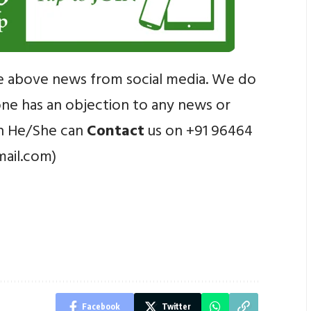
e above news from social media. We do
yone has an objection to any news or
en He/She can
Contact
us on +91 96464
mail.com)
Facebook
Twitter