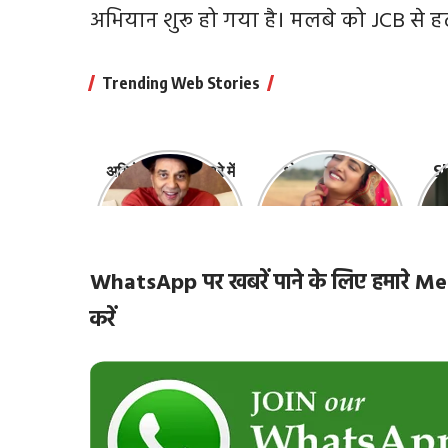
अभियान शुरू हो गया है। मलबे को JCB से हट
Trending Web Stories
अभिनेता धर्मेंद्र के बारे में
भोजपुरी की ये 10
Sh
10 रोचक बातें, जिनके
हसीनाएं हैं सबसे
‘
बारे में नहीं जानते होंगे
खूबसूरत | top-10-
ज़ि
आप
bhojpuri-
actresses
WhatsApp पर खबरें पाने के लिए हमारे
करें