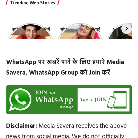
Trending Web Stories
अभिनेता धर्मेंद्र के बारे में
भोजपुरी की ये 10 हसीनाएं
Shefali Jari
10 रोचक बातें, जिनके बारे
हैं सबसे खूबसूरत | top-
‘कांटा लगा गर्ल
में नहीं जानते होंगे आप
10-bhojpuri-
ज़िंदगी की 10 खास
actresses
WhatsApp पर खबरें पाने के लिए हमारे Media
Savera, WhatsApp Group को Join करें
Disclaimer:
Media Savera receives the above
news from social media. We do not officially