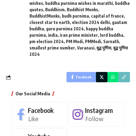
wishes
,
buddha purnima wishes in marathi
,
buddha
quotes
,
Buddhism
,
Buddhist Monks
,
BuddhistMonks
,
budh purnima
,
capital of france
,
closest star to earth
,
election 2024 delhi
,
gautam
buddha
,
guru purnima 2024
,
happy buddha
purnima
,
india
,
iran prime minister
,
lord buddha
,
pm election 2024
,
PM Modi
,
PMModi
,
Sarnath
,
smallest prime number
,
Varanasi
,
बुद्ध पूर्णिमा
,
बुद्ध पूर्णिमा
2024
Facebook
Our Social Media
Facebook
Instagram
Like
Follow