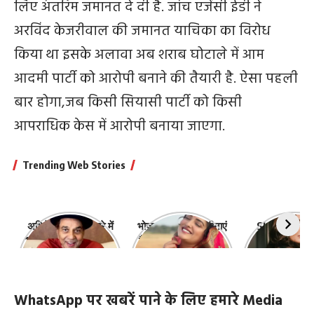
लिए अंतरिम जमानत दे दी है. जांच एजेंसी ईडी ने
अरविंद केजरीवाल की जमानत याचिका का विरोध
किया था इसके अलावा अब शराब घोटाले में आम
आदमी पार्टी को आरोपी बनाने की तैयारी है. ऐसा पहली
बार होगा,जब किसी सियासी पार्टी को किसी
आपराधिक केस में आरोपी बनाया जाएगा.
Trending Web Stories
अभिनेता धर्मेंद्र के बारे में
भोजपुरी की ये 10 हसीनाएं
Shefali Jari
10 रोचक बातें, जिनके बारे
हैं सबसे खूबसूरत | top-
‘कांटा लगा गर्ल
में नहीं जानते होंगे आप
10-bhojpuri-
ज़िंदगी की 10 खास
actresses
WhatsApp पर खबरें पाने के लिए हमारे Media