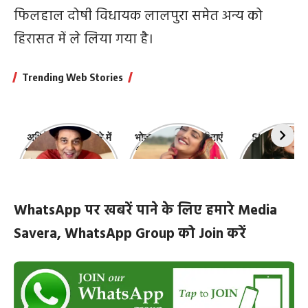
फिलहाल दोषी विधायक लालपुरा समेत अन्य को
हिरासत में ले लिया गया है।
Trending Web Stories
अभिनेता धर्मेंद्र के बारे में
भोजपुरी की ये 10 हसीनाएं
Shefali Jari
10 रोचक बातें, जिनके बारे
हैं सबसे खूबसूरत | top-
‘कांटा लगा गर्ल
में नहीं जानते होंगे आप
10-bhojpuri-
ज़िंदगी की 10 खास
actresses
WhatsApp पर खबरें पाने के लिए हमारे Media
Savera, WhatsApp Group को Join करें