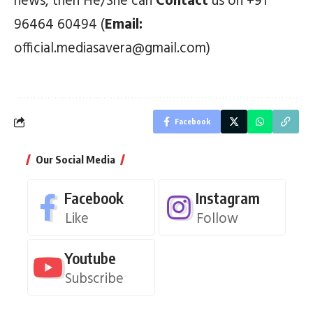
news, then He/She can
Contact
us on +91
96464 60494 (
Email:
official.mediasavera@gmail.com)
Facebook
Our Social Media
Facebook
Instagram
Like
Follow
Youtube
Subscribe