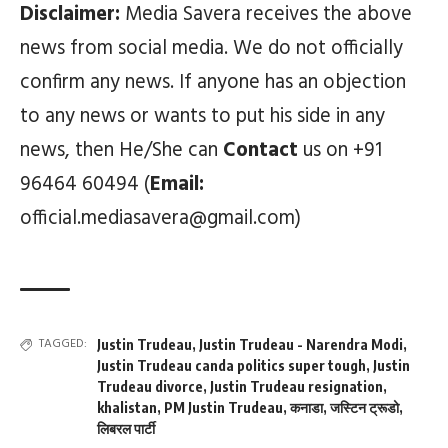
Disclaimer:
Media Savera receives the above
news from social media. We do not officially
confirm any news. If anyone has an objection
to any news or wants to put his side in any
news, then He/She can
Contact
us on +91
96464 60494 (
Email:
official.mediasavera@gmail.com)
TAGGED:
Justin Trudeau
,
Justin Trudeau - Narendra Modi
,
Justin Trudeau canda politics super tough
,
Justin
Trudeau divorce
,
Justin Trudeau resignation
,
khalistan
,
PM Justin Trudeau
,
कनाडा
,
जस्टिन ट्रूडो
,
लिबरल पार्टी