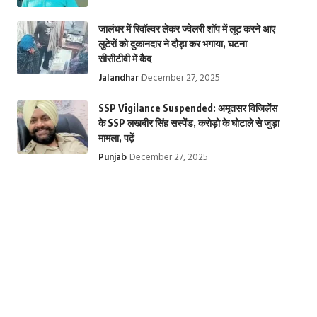
जालंधर में रिवॉल्वर लेकर ज्वेलरी शॉप में लूट करने आए
लुटेरों को दुकानदार ने दौड़ा कर भगाया, घटना
सीसीटीवी में कैद
तिरुपति बालाजी मंदिर
Krishna
Top 10 Web
से जुड़े चमत्कारी रहस्य |
Jalandhar
Janmashtami
December 27, 2025
Series: ये हैं टॉप 1
Miraculous
2024: कृष्ण जन्माष्टमी
बेस्ट इंडियन वेब
SSP Vigilance Suspended: अमृतसर विजिलेंस
secrets related to
के बारे में 10 रोचक
सीरीज, Top Hind
के SSP लखबीर सिंह सस्पेंड, करोड़ो के घोटाले से जुड़ा
Tirupati Balaji
तथ्य, 10 important
Web Series on
मामला, पढ़ें
Temple
facts about
Ott | Top 10 we
Punjab
December 27, 2025
Krishna
series in India
Janmashtami