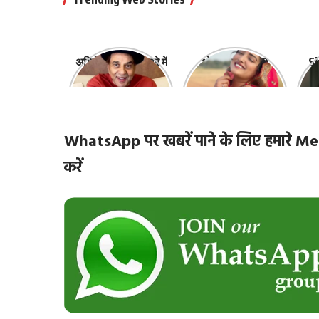
अभिनेता धर्मेंद्र के बारे में
भोजपुरी की ये 10
Sh
10 रोचक बातें, जिनके
हसीनाएं हैं सबसे
‘
बारे में नहीं जानते होंगे
खूबसूरत | top-10-
ज़ि
आप
bhojpuri-
actresses
WhatsApp पर खबरें पाने के लिए हमारे
करें