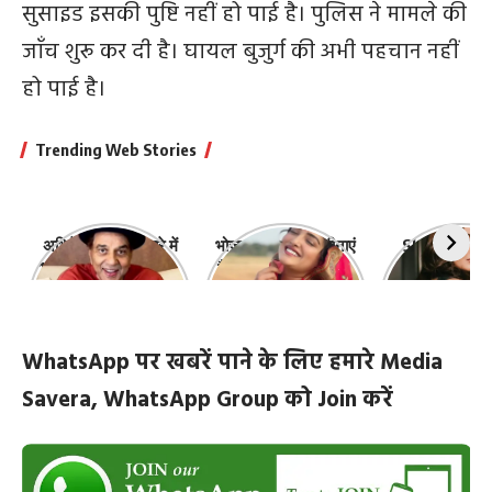
सुसाइड इसकी पुष्टि नहीं हो पाई है। पुलिस ने मामले की
जाँच शुरू कर दी है। घायल बुजुर्ग की अभी पहचान नहीं
हो पाई है।
Trending Web Stories
अभिनेता धर्मेंद्र के बारे में
भोजपुरी की ये 10 हसीनाएं
Shefali Jari
10 रोचक बातें, जिनके बारे
हैं सबसे खूबसूरत | top-
‘कांटा लगा गर्ल
में नहीं जानते होंगे आप
10-bhojpuri-
ज़िंदगी की 10 खास
actresses
WhatsApp पर खबरें पाने के लिए हमारे Media
Savera, WhatsApp Group को Join करें