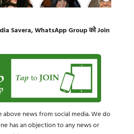
कांटा लगा गर्ल’ की
10 बातें जो आप नहीं
टाटा के जीवन से जुड़ी
ंदगी की 10 खास बातें
जानते होंगे,
10 खास बातें, जानकर
interesting
हो जाएंगे हैरान
things about
 Media Savera, WhatsApp Group को Join
Sunny Leone
e above news from social media. We do
yone has an objection to any news or