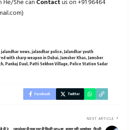
en He/She can
Contact
us on +91 96464
mail.com)
,
jalandhar news
,
jalandhar police
,
Jalandhar youth
red with sharp weapon in Dubai
,
Jamsher Khas
,
Jamsher
th
,
Pankaj Daul
,
Patti Sekhon Village
,
Police Station Sadar
Facebook
Twitter
NEXT ARTICLE
 में 3
जालंधर में एक घर में मिली ला+श, हत्या की आशंका, फैली