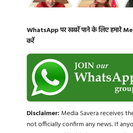
10 रोचक बातें, जिनके
हसीनाएं हैं सबसे
‘
बारे में नहीं जानते होंगे
खूबसूरत | top-10-
ज़ि
आप
bhojpuri-
actresses
WhatsApp पर खबरें पाने के लिए हमारे
करें
Disclaimer:
Media Savera receives th
not officially confirm any news. If an