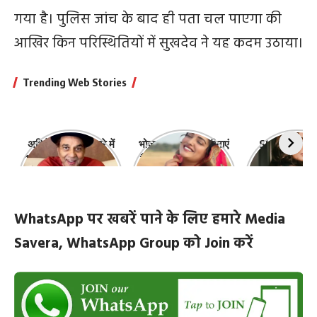
गया है। पुलिस जांच के बाद ही पता चल पाएगा की
आखिर किन परिस्थितियों में सुखदेव ने यह कदम उठाया।
Trending Web Stories
अभिनेता धर्मेंद्र के बारे में
भोजपुरी की ये 10 हसीनाएं
Shefali Jari
10 रोचक बातें, जिनके बारे
हैं सबसे खूबसूरत | top-
‘कांटा लगा गर्ल
में नहीं जानते होंगे आप
10-bhojpuri-
ज़िंदगी की 10 खास
actresses
WhatsApp पर खबरें पाने के लिए हमारे Media
Savera, WhatsApp Group को Join करें