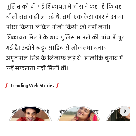
पुलिस को दी गई शिकायत में जीरा ने कहा है कि वह
बीती रात कहीं जा रहे थे, तभी एक क्रेटा कार ने उनका
पीछा किया। लेकिन गोली किसी को नहीं लगी।
शिकायत मिलने के बाद पुलिस मामले की जांच में जुट
गई है। उन्होंने खडूर साहिब से लोकसभा चुनाव
अमृतपाल सिंह के खिलाफ लड़े थे। हालांकि चुनाव में
उन्हें सफलता नहीं मिली थी।
Trending Web Stories
अभिनेता धर्मेंद्र के बारे में
भोजपुरी की ये 10 हसीनाएं
Shefali Jari
10 रोचक बातें, जिनके बारे
हैं सबसे खूबसूरत | top-
‘कांटा लगा गर्ल
में नहीं जानते होंगे आप
10-bhojpuri-
ज़िंदगी की 10 खास
actresses