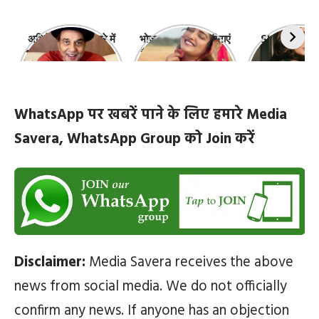
अभिनेता धर्मेंद्र के बारे में
भोजपुरी की ये 10 हसीनाएं
Shefali Jari
10 रोचक बातें, जिनके बारे
हैं सबसे खूबसूरत | top-
‘कांटा लगा गर्ल
में नहीं जानते होंगे आप
10-bhojpuri-
ज़िंदगी की 10 खास
actresses
WhatsApp पर खबरें पाने के लिए हमारे Media
Savera, WhatsApp Group को Join करें
Disclaimer:
Media Savera receives the above
news from social media. We do not officially
confirm any news. If anyone has an objection