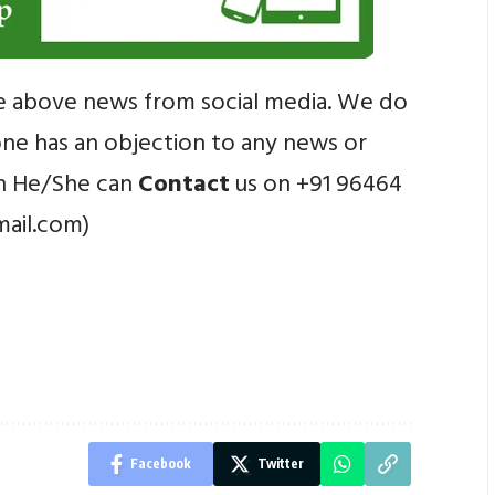
e above news from social media. We do
yone has an objection to any news or
en He/She can
Contact
us on +91 96464
mail.com)
Facebook
Twitter