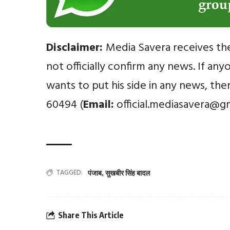
Disclaimer:
Media Savera receives th
not officially confirm any news. If an
wants to put his side in any news, th
60494 (
Email:
official.mediasavera@g
TAGGED:
पंजाब
,
सुखबीर सिंह बादल
Share This Article