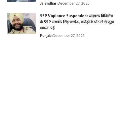
Jalandhar
December 27, 2025
SSP Vigilance Suspended: अमृतसर विजिलेंस
के SSP लखबीर सिंह सस्पेंड, करोड़ो के घोटाले से जुड़ा
मामला, पढ़ें
Punjab
December 27, 2025
तिरुपति बालाजी मंदिर
Krishna
Top 10 Web
से जुड़े चमत्कारी रहस्य |
Janmashtami
Series: ये हैं टॉप 1
Miraculous
2024: कृष्ण जन्माष्टमी
बेस्ट इंडियन वेब
secrets related to
के बारे में 10 रोचक
सीरीज, Top Hind
Tirupati Balaji
तथ्य, 10 important
Web Series on
Temple
facts about
Ott | Top 10 we
Krishna
series in India
Janmashtami