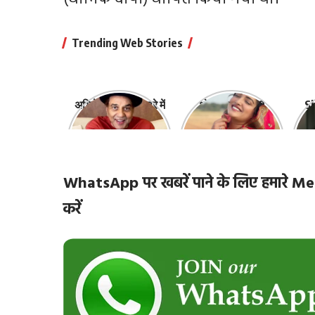
Trending Web Stories
अभिनेता धर्मेंद्र के बारे में
भोजपुरी की ये 10
Sh
10 रोचक बातें, जिनके
हसीनाएं हैं सबसे
‘
बारे में नहीं जानते होंगे
खूबसूरत | top-10-
ज़ि
आप
bhojpuri-
actresses
WhatsApp पर खबरें पाने के लिए हमारे
करें