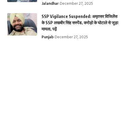
Jalandhar
December 27, 2025
SSP Vigilance Suspended: अमृतसर विजिलेंस
के SSP लखबीर सिंह सस्पेंड, करोड़ो के घोटाले से जुड़ा
मामला, पढ़ें
Punjab
December 27, 2025
तिरुपति बालाजी मंदिर
Krishna
Top 10 Web
से जुड़े चमत्कारी रहस्य |
Janmashtami
Series: ये हैं टॉप 1
Miraculous
2024: कृष्ण जन्माष्टमी
बेस्ट इंडियन वेब
secrets related to
के बारे में 10 रोचक
सीरीज, Top Hind
Tirupati Balaji
तथ्य, 10 important
Web Series on
Temple
facts about
Ott | Top 10 we
Krishna
series in India
Janmashtami