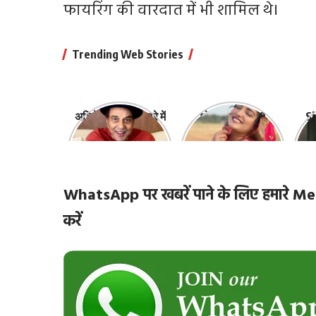
फायरिंग की वारदात में भी शामिल थे।
Trending Web Stories
अभिनेता धर्मेंद्र के बारे में
भोजपुरी की ये 10
Sh
10 रोचक बातें, जिनके
हसीनाएं हैं सबसे
‘
बारे में नहीं जानते होंगे
खूबसूरत | top-10-
ज़ि
आप
bhojpuri-
actresses
WhatsApp पर खबरें पाने के लिए हमारे
करें