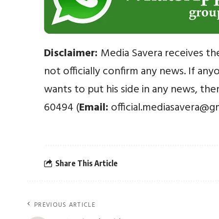
Disclaimer:
Media Savera receives th
not officially confirm any news. If an
wants to put his side in any news, th
60494 (
Email:
official.mediasavera@g
Share This Article
PREVIOUS ARTICLE