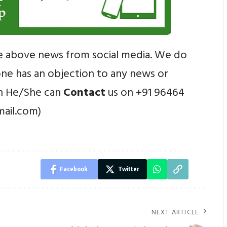
e above news from social media. We do
yone has an objection to any news or
en He/She can
Contact
us on +91 96464
mail.com)
Facebook
Twitter
NEXT ARTICLE