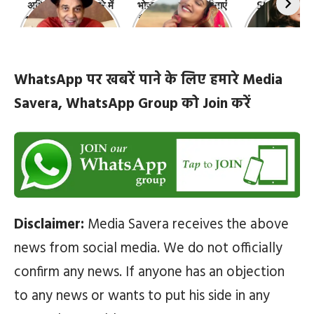
अभिनेता धर्मेंद्र के बारे में
भोजपुरी की ये 10 हसीनाएं
Shefali Jari
10 रोचक बातें, जिनके बारे
हैं सबसे खूबसूरत | top-
‘कांटा लगा गर्ल
में नहीं जानते होंगे आप
10-bhojpuri-
ज़िंदगी की 10 खास
actresses
WhatsApp पर खबरें पाने के लिए हमारे Media
Savera, WhatsApp Group को Join करें
Disclaimer:
Media Savera receives the above
news from social media. We do not officially
confirm any news. If anyone has an objection
to any news or wants to put his side in any