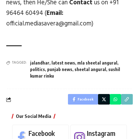
news, then He/She can
Contact
us on +91
96464 60494 (
Email:
official.mediasavera@gmail.com)
TAGGED:
jalandhar
,
latest news
,
mla sheetal angural
,
politics
,
punjab news
,
sheetal angural
,
sushil
kumar rinku
Facebook
Our Social Media
Facebook
Instagram