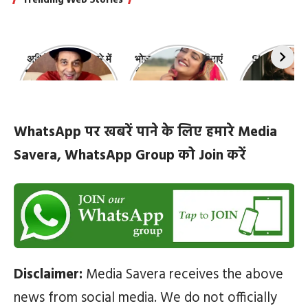
अभिनेता धर्मेंद्र के बारे में
भोजपुरी की ये 10 हसीनाएं
Shefali Jari
10 रोचक बातें, जिनके बारे
हैं सबसे खूबसूरत | top-
‘कांटा लगा गर्ल
में नहीं जानते होंगे आप
10-bhojpuri-
ज़िंदगी की 10 खास
actresses
WhatsApp पर खबरें पाने के लिए हमारे Media
Savera, WhatsApp Group को Join करें
Disclaimer:
Media Savera receives the above
news from social media. We do not officially