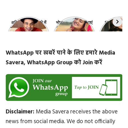
अभिनेता धर्मेंद्र के बारे में
भोजपुरी की ये 10 हसीनाएं
Shefali Jari
10 रोचक बातें, जिनके बारे
हैं सबसे खूबसूरत | top-
‘कांटा लगा गर्ल
में नहीं जानते होंगे आप
10-bhojpuri-
ज़िंदगी की 10 खास
actresses
WhatsApp पर खबरें पाने के लिए हमारे Media
Savera, WhatsApp Group को Join करें
Disclaimer:
Media Savera receives the above
news from social media. We do not officially