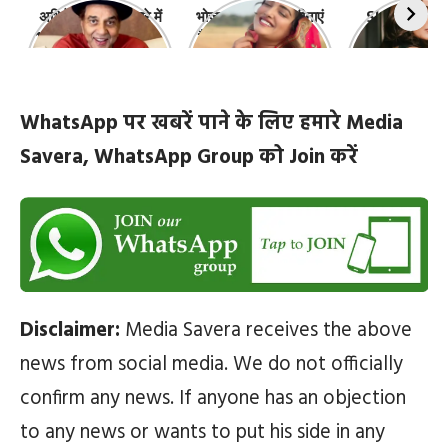
अभिनेता धर्मेंद्र के बारे में
भोजपुरी की ये 10 हसीनाएं
Shefali Jari
10 रोचक बातें, जिनके बारे
हैं सबसे खूबसूरत | top-
‘कांटा लगा गर्ल
में नहीं जानते होंगे आप
10-bhojpuri-
ज़िंदगी की 10 खास
actresses
WhatsApp पर खबरें पाने के लिए हमारे Media
Savera, WhatsApp Group को Join करें
Disclaimer:
Media Savera receives the above
news from social media. We do not officially
confirm any news. If anyone has an objection
to any news or wants to put his side in any