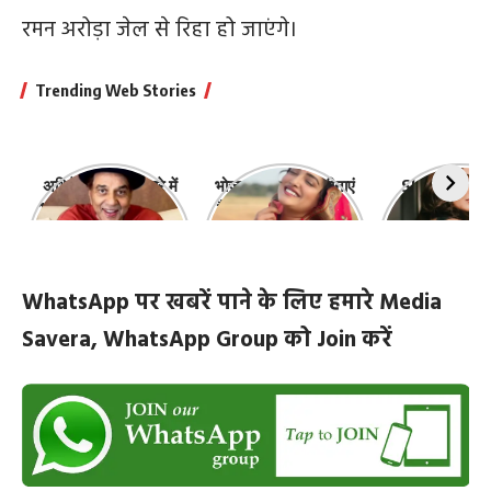
रमन अरोड़ा जेल से रिहा हो जाएंगे।
Trending Web Stories
अभिनेता धर्मेंद्र के बारे में
भोजपुरी की ये 10 हसीनाएं
Shefali Jari
10 रोचक बातें, जिनके बारे
हैं सबसे खूबसूरत | top-
‘कांटा लगा गर्ल
में नहीं जानते होंगे आप
10-bhojpuri-
ज़िंदगी की 10 खास
actresses
WhatsApp पर खबरें पाने के लिए हमारे Media
Savera, WhatsApp Group को Join करें