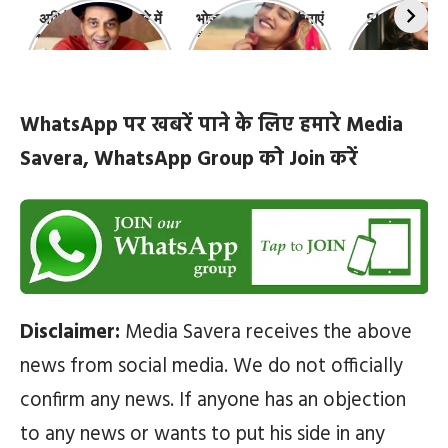
अभिनेता धर्मेंद्र के बारे में
भोजपुरी की ये 10 हसीनाएं
Shefali Jari
10 रोचक बातें, जिनके बारे
हैं सबसे खूबसूरत | top-
‘कांटा लगा गर्ल
में नहीं जानते होंगे आप
10-bhojpuri-
ज़िंदगी की 10 खास
actresses
WhatsApp पर खबरें पाने के लिए हमारे Media
Savera, WhatsApp Group को Join करें
Disclaimer:
Media Savera receives the above
news from social media. We do not officially
confirm any news. If anyone has an objection
to any news or wants to put his side in any