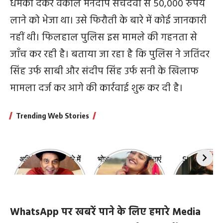
धमकी देकर वकील मनदीप सचदेवा से 50,000 रुपये
लाने को भेजा था। उसे फिरौती के बारे में कोई जानकारी
नहीं थी। फिलहाल पुलिस इस मामले की गहनता से
जाँच कर रही है। बताया जा रहा है कि पुलिस ने जतिंदर
सिंह उर्फ ​​साबी और संदीप सिंह उर्फ ​​सनी के खिलाफ
मामला दर्ज कर आगे की कार्रवाई शुरू कर दी है।
Trending Web Stories
अभिनेता धर्मेंद्र के बारे में
भोजपुरी की ये 10 हसीनाएं
Shefali Jari
10 रोचक बातें, जिनके बारे
हैं सबसे खूबसूरत | top-
‘कांटा लगा गर्ल
में नहीं जानते होंगे आप
10-bhojpuri-
ज़िंदगी की 10 खास
actresses
WhatsApp पर खबरें पाने के लिए हमारे Media