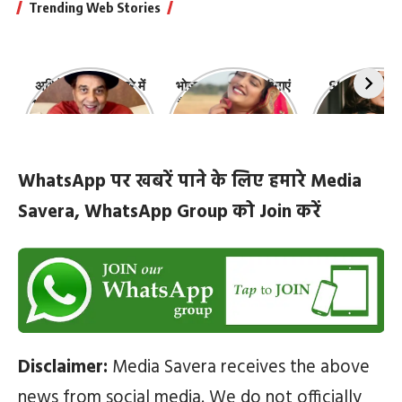
Trending Web Stories
अभिनेता धर्मेंद्र के बारे में
भोजपुरी की ये 10 हसीनाएं
Shefali Jari
10 रोचक बातें, जिनके बारे
हैं सबसे खूबसूरत | top-
‘कांटा लगा गर्ल
में नहीं जानते होंगे आप
10-bhojpuri-
ज़िंदगी की 10 खास
actresses
WhatsApp पर खबरें पाने के लिए हमारे Media
Savera, WhatsApp Group को Join करें
Disclaimer:
Media Savera receives the above
news from social media. We do not officially