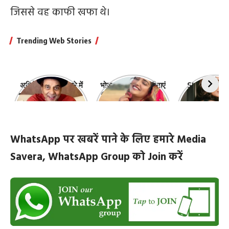
जिससे वह काफी खफा थे।
Trending Web Stories
अभिनेता धर्मेंद्र के बारे में
भोजपुरी की ये 10 हसीनाएं
Shefali Jari
10 रोचक बातें, जिनके बारे
हैं सबसे खूबसूरत | top-
‘कांटा लगा गर्ल
में नहीं जानते होंगे आप
10-bhojpuri-
ज़िंदगी की 10 खास
actresses
WhatsApp पर खबरें पाने के लिए हमारे Media
Savera, WhatsApp Group को Join करें