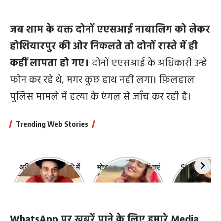
जब शाम के वक्त दोनों एएसआई नाबालिग को लेकर
होशियारपुर की ओर निकलते तो दोनों रास्ते में ही
कहीं लापता हो गए।
दोनों एएसआई के अधिकारी उन्हें
फोन कर रहे थे, मगर कुछ हाथ नहीं लगा। फ़िलहाल
पुलिस मामले में हत्या के एंगल से जाँच कर रही है।
Trending Web Stories
अभिनेता धर्मेंद्र के बारे में
भोजपुरी की ये 10 हसीनाएं
Shefali Jari
10 रोचक बातें, जिनके बारे
हैं सबसे खूबसूरत | top-
‘कांटा लगा गर्ल
में नहीं जानते होंगे आप
10-bhojpuri-
ज़िंदगी की 10 खास
actresses
WhatsApp पर खबरें पाने के लिए हमारे Media