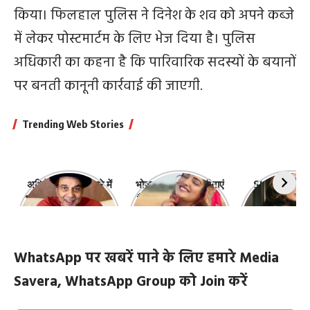
किया। फिलहाल पुलिस ने दिनेश के शव को अपने कब्जे
में लेकर पोस्टमार्टम के लिए भेज दिया है। पुलिस
अधिकारी का कहना है कि पारिवारिक सदस्यों के बयानों
पर बनती कानूनी कार्रवाई की जाएगी.
Trending Web Stories
अभिनेता धर्मेंद्र के बारे में
भोजपुरी की ये 10 हसीनाएं
Shefali Jari
10 रोचक बातें, जिनके बारे
हैं सबसे खूबसूरत | top-
‘कांटा लगा गर्ल
में नहीं जानते होंगे आप
10-bhojpuri-
ज़िंदगी की 10 खास
actresses
WhatsApp पर खबरें पाने के लिए हमारे Media
Savera, WhatsApp Group को Join करें