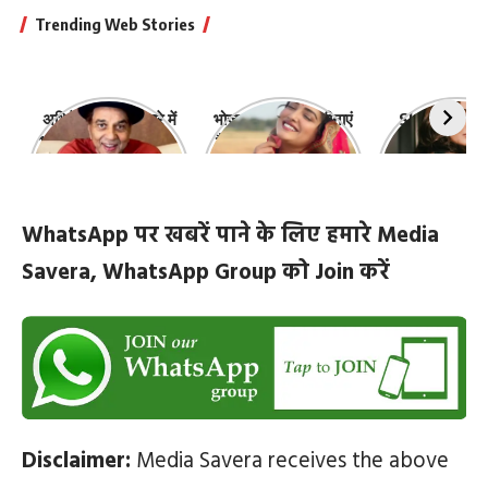
Trending Web Stories
अभिनेता धर्मेंद्र के बारे में
भोजपुरी की ये 10 हसीनाएं
Shefali Jari
10 रोचक बातें, जिनके बारे
हैं सबसे खूबसूरत | top-
‘कांटा लगा गर्ल
में नहीं जानते होंगे आप
10-bhojpuri-
ज़िंदगी की 10 खास
actresses
WhatsApp पर खबरें पाने के लिए हमारे Media
Savera, WhatsApp Group को Join करें
Disclaimer:
Media Savera receives the above