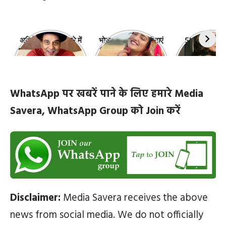
अभिनेता धर्मेंद्र के बारे में
भोजपुरी की ये 10 हसीनाएं
Shefali Jari
10 रोचक बातें, जिनके बारे
हैं सबसे खूबसूरत | top-
‘कांटा लगा गर्ल
में नहीं जानते होंगे आप
10-bhojpuri-
ज़िंदगी की 10 खास
actresses
WhatsApp पर खबरें पाने के लिए हमारे Media
Savera, WhatsApp Group को Join करें
Disclaimer:
Media Savera receives the above
news from social media. We do not officially