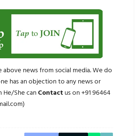
e above news from social media. We do
yone has an objection to any news or
en He/She can
Contact
us on +91 96464
mail.com)