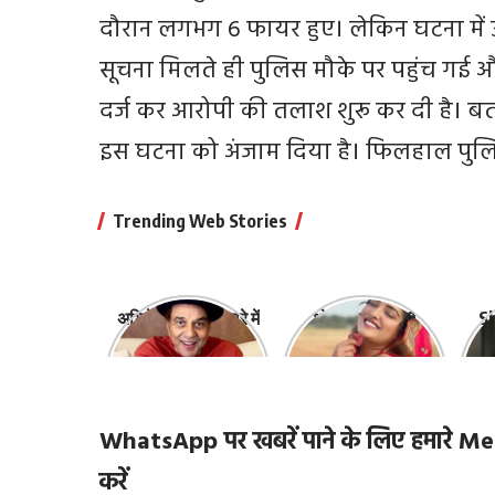
दौरान लगभग 6 फायर हुए। लेकिन घटना में उन
सूचना मिलते ही पुलिस मौके पर पहुंच गई औ
दर्ज कर आरोपी की तलाश शुरू कर दी है। बता
इस घटना को अंजाम दिया है। फिलहाल पुलिस 
Trending Web Stories
अभिनेता धर्मेंद्र के बारे में
भोजपुरी की ये 10
Sh
10 रोचक बातें, जिनके
हसीनाएं हैं सबसे
‘
बारे में नहीं जानते होंगे
खूबसूरत | top-10-
ज़ि
आप
bhojpuri-
actresses
WhatsApp पर खबरें पाने के लिए हमारे
करें