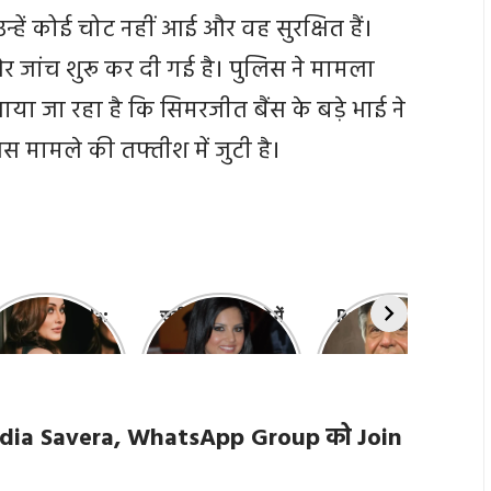
्हें कोई चोट नहीं आई और वह सुरक्षित हैं।
र जांच शुरू कर दी गई है। पुलिस ने मामला
या जा रहा है कि सिमरजीत बैंस के बड़े भाई ने
मामले की तफ्तीश में जुटी है।
efali Jariwala:
सनी लियोन के बारे में
Ratan Tata: रतन
कांटा लगा गर्ल’ की
10 बातें जो आप नहीं
टाटा के जीवन से जुड़ी
ंदगी की 10 खास बातें
जानते होंगे,
10 खास बातें, जानकर
interesting
हो जाएंगे हैरान
things about
 Media Savera, WhatsApp Group को Join
Sunny Leone