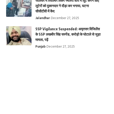
जालंधर में रिवॉल्वर लेकर ज्वेलरी शॉप में लूट करने आए
लुटेरों को दुकानदार ने दौड़ा कर भगाया, घटना
सीसीटीवी में कैद
Jalandhar
December 27, 2025
SSP Vigilance Suspended: अमृतसर विजिलेंस
के SSP लखबीर सिंह सस्पेंड, करोड़ो के घोटाले से जुड़ा
मामला, पढ़ें
Punjab
December 27, 2025
तिरुपति बालाजी मंदिर
Krishna
Top 10 Web
से जुड़े चमत्कारी रहस्य |
Janmashtami
Series: ये हैं टॉप 1
Miraculous
2024: कृष्ण जन्माष्टमी
बेस्ट इंडियन वेब
secrets related to
के बारे में 10 रोचक
सीरीज, Top Hind
Tirupati Balaji
तथ्य, 10 important
Web Series on
Temple
facts about
Ott | Top 10 we
Krishna
series in India