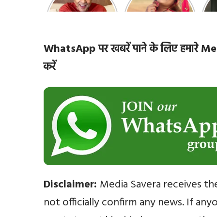
10 रोचक बातें, जिनके
हसीनाएं हैं सबसे
‘
बारे में नहीं जानते होंगे
खूबसूरत | top-10-
ज़ि
आप
bhojpuri-
actresses
WhatsApp पर खबरें पाने के लिए हमारे
करें
Disclaimer:
Media Savera receives th
not officially confirm any news. If an