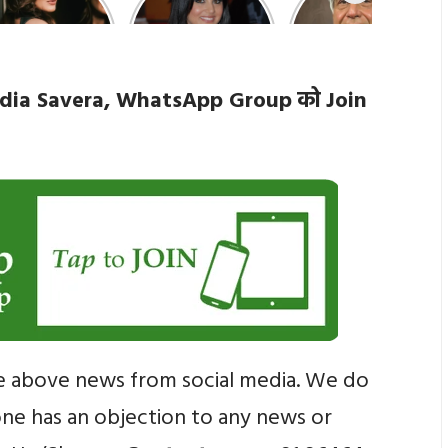
कांटा लगा गर्ल’ की
10 बातें जो आप नहीं
टाटा के जीवन से जुड़ी
ंदगी की 10 खास बातें
जानते होंगे,
10 खास बातें, जानकर
interesting
हो जाएंगे हैरान
things about
 Media Savera, WhatsApp Group को Join
Sunny Leone
e above news from social media. We do
yone has an objection to any news or