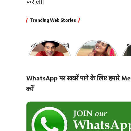
कर ली।
Trending Web Stories
अभिनेता धर्मेंद्र के बारे में
भोजपुरी की ये 10
Sh
10 रोचक बातें, जिनके
हसीनाएं हैं सबसे
‘
बारे में नहीं जानते होंगे
खूबसूरत | top-10-
ज़ि
आप
bhojpuri-
actresses
WhatsApp पर खबरें पाने के लिए हमारे
करें