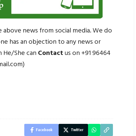
e above news from social media. We do
yone has an objection to any news or
en He/She can
Contact
us on +91 96464
mail.com)
Facebook
Twitter