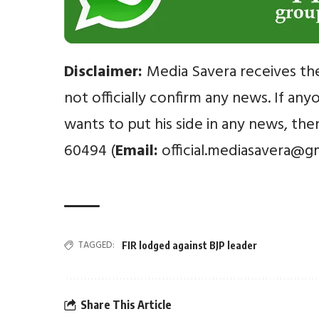
Disclaimer:
Media Savera receives th
not officially confirm any news. If an
wants to put his side in any news, th
60494 (
Email:
official.mediasavera@g
TAGGED:
FIR lodged against BJP leader
Share This Article