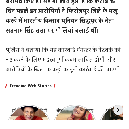
बरामद किए हैं। यह भी ज्ञात हुआ है कि करीब 15
दिन पहले इन आरोपियों ने फिरोजपुर जिले के मखु
कस्बे में भारतीय किसान यूनियन सिद्धूपुर के नेता
सतनाम सिंह सत्ता पर गोलियां चलाई थीं।
पुलिस ने बताया कि यह कार्रवाई गैंगस्टर के नेटवर्क को
नष्ट करने के लिए महत्वपूर्ण कदम साबित होगी, और
आरोपियों के खिलाफ कड़ी कानूनी कार्रवाई की जाएगी।
Trending Web Stories
अभिनेता धर्मेंद्र के बारे में
भोजपुरी की ये 10 हसीनाएं
Shefali Jari
10 रोचक बातें, जिनके बारे
हैं सबसे खूबसूरत | top-
‘कांटा लगा गर्ल
में नहीं जानते होंगे आप
10-bhojpuri-
ज़िंदगी की 10 खास
actresses