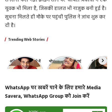
सनसनी फैल गई। क्राइम सीन पर घायल अवस्था में एक
युवक भी मिला है, जिसकी हालत भी नाजुक बनी हुई है।
सुचना मिलते ही मौके पर पहुंची पुलिस ने जांच शुरू कर
दी है।
Trending Web Stories
अभिनेता धर्मेंद्र के बारे में
भोजपुरी की ये 10 हसीनाएं
Shefali Jari
10 रोचक बातें, जिनके बारे
हैं सबसे खूबसूरत | top-
‘कांटा लगा गर्ल
में नहीं जानते होंगे आप
10-bhojpuri-
ज़िंदगी की 10 खास
actresses
WhatsApp पर खबरें पाने के लिए हमारे Media
Savera, WhatsApp Group को Join करें