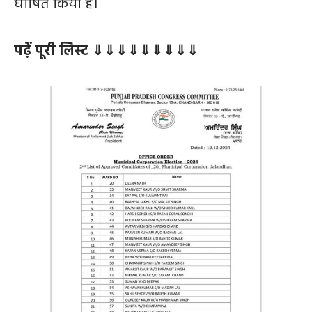
घोषित किया है।
पढ़ें पूरी लिस्ट ⇓⇓⇓⇓⇓⇓⇓⇓⇓