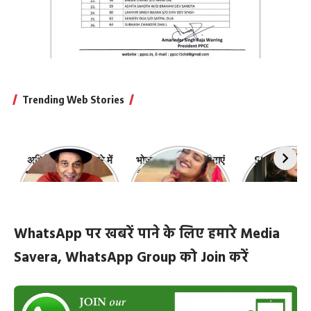
Trending Web Stories
अभिनेता धर्मेंद्र के बारे में
भोजपुरी की ये 10 हसीनाएं
Shefali Jari
10 रोचक बातें, जिनके बारे
हैं सबसे खूबसूरत | top-
‘कांटा लगा गर्ल
में नहीं जानते होंगे आप
10-bhojpuri-
ज़िंदगी की 10 खास
actresses
WhatsApp पर खबरें पाने के लिए हमारे Media
Savera, WhatsApp Group को Join करें