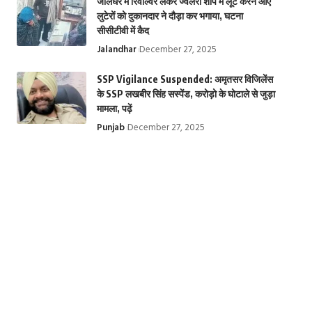
जालंधर में रिवॉल्वर लेकर ज्वेलरी शॉप में लूट करने आए
लुटेरों को दुकानदार ने दौड़ा कर भगाया, घटना
सीसीटीवी में कैद
Jalandhar
December 27, 2025
SSP Vigilance Suspended: अमृतसर विजिलेंस
के SSP लखबीर सिंह सस्पेंड, करोड़ो के घोटाले से जुड़ा
मामला, पढ़ें
Punjab
December 27, 2025
तिरुपति बालाजी मंदिर
Krishna
Top 10 Web
से जुड़े चमत्कारी रहस्य |
Janmashtami
Series: ये हैं टॉप 1
Miraculous
2024: कृष्ण जन्माष्टमी
बेस्ट इंडियन वेब
secrets related to
के बारे में 10 रोचक
सीरीज, Top Hind
Tirupati Balaji
तथ्य, 10 important
Web Series on
Temple
facts about
Ott | Top 10 we