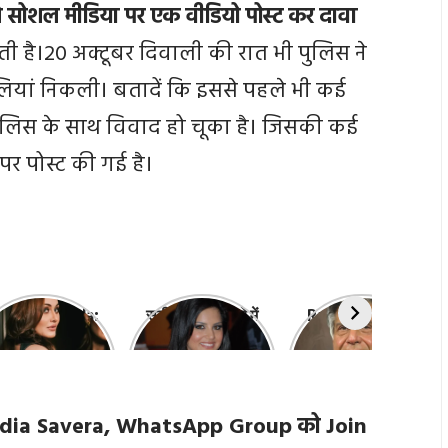
 ने सोशल मीडिया पर एक वीडियो पोस्ट कर दावा
ाती है।20 अक्टूबर दिवाली की रात भी पुलिस ने
ियां निकली। बतादें कि इससे पहले भी कई
ा पुलिस के साथ विवाद हो चूका है। जिसकी कई
पर पोस्ट की गई है।
efali Jariwala:
सनी लियोन के बारे में
Ratan Tata: रतन
कांटा लगा गर्ल’ की
10 बातें जो आप नहीं
टाटा के जीवन से जुड़ी
ंदगी की 10 खास बातें
जानते होंगे,
10 खास बातें, जानकर
interesting
हो जाएंगे हैरान
things about
 Media Savera, WhatsApp Group को Join
Sunny Leone