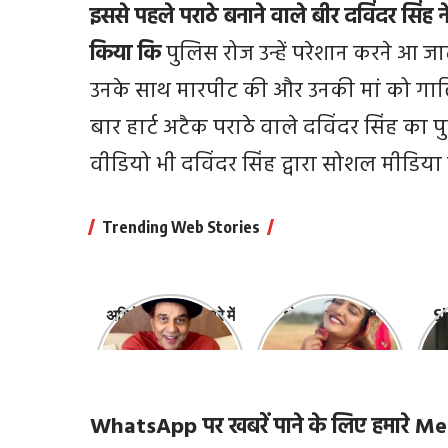
इससे पहले पराठे बनाने वाले बीर दविंदर सिंह
किया कि
पुलिस रोज उन्हें परेशान करने आ ज
उनके साथ मारपीट की और उनकी मां को गाल
बार हार्ट अटैक पराठे वाले दविंदर सिंह क
वीडियो भी दविंदर सिंह द्वारा सोशल मीडिया 
Trending Web Stories
अभिनेता धर्मेंद्र के बारे में
भोजपुरी की ये 10
Sh
10 रोचक बातें, जिनके
हसीनाएं हैं सबसे
‘
बारे में नहीं जानते होंगे
खूबसूरत | top-10-
ज़ि
आप
bhojpuri-
actresses
WhatsApp पर खबरें पाने के लिए हमारे