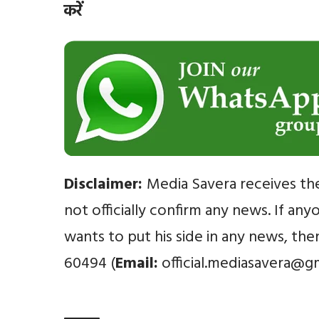
करें
Disclaimer:
Media Savera receives th
not officially confirm any news. If an
wants to put his side in any news, th
60494 (
Email:
official.mediasavera@g