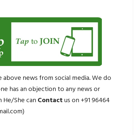
e above news from social media. We do
yone has an objection to any news or
en He/She can
Contact
us on +91 96464
mail.com)