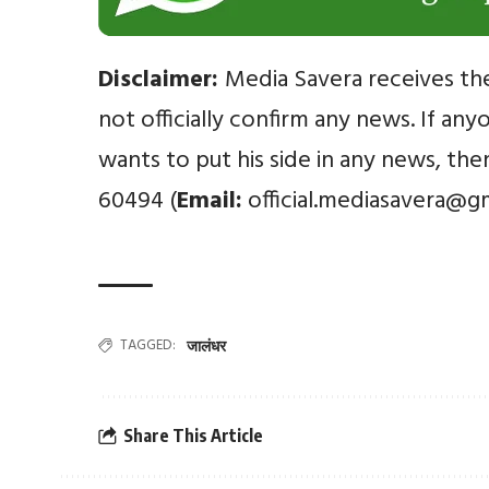
Disclaimer:
Media Savera receives th
not officially confirm any news. If an
wants to put his side in any news, th
60494 (
Email:
official.mediasavera@g
TAGGED:
जालंधर
Share This Article