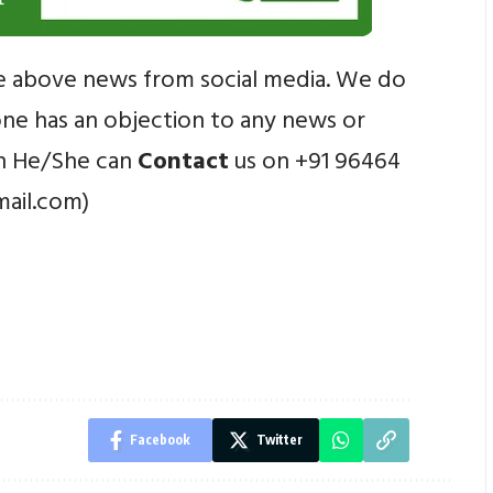
e above news from social media. We do
yone has an objection to any news or
en He/She can
Contact
us on +91 96464
mail.com)
Facebook
Twitter