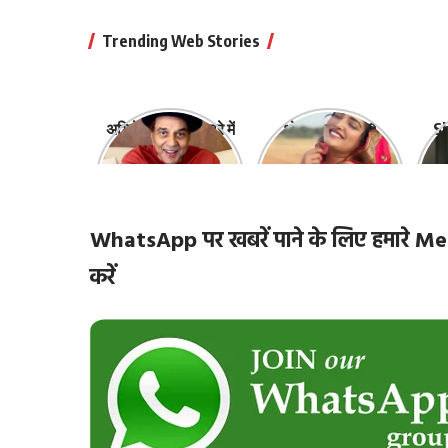
Trending Web Stories
अभिनेता धर्मेंद्र के बारे में
भोजपुरी की ये 10
Sh
10 रोचक बातें, जिनके
हसीनाएं हैं सबसे
‘
बारे में नहीं जानते होंगे
खूबसूरत | top-10-
ज़ि
आप
bhojpuri-
actresses
WhatsApp पर खबरें पाने के लिए हमारे
करें