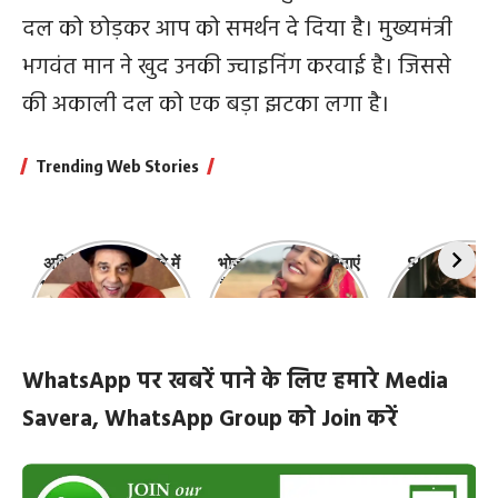
दल को छोड़कर आप को समर्थन दे दिया है। मुख्यमंत्री
भगवंत मान ने खुद उनकी ज्वाइनिंग करवाई है। जिससे
की अकाली दल को एक बड़ा झटका लगा है।
Trending Web Stories
अभिनेता धर्मेंद्र के बारे में
भोजपुरी की ये 10 हसीनाएं
Shefali Jari
10 रोचक बातें, जिनके बारे
हैं सबसे खूबसूरत | top-
‘कांटा लगा गर्ल
में नहीं जानते होंगे आप
10-bhojpuri-
ज़िंदगी की 10 खास
actresses
WhatsApp पर खबरें पाने के लिए हमारे Media
Savera, WhatsApp Group को Join करें