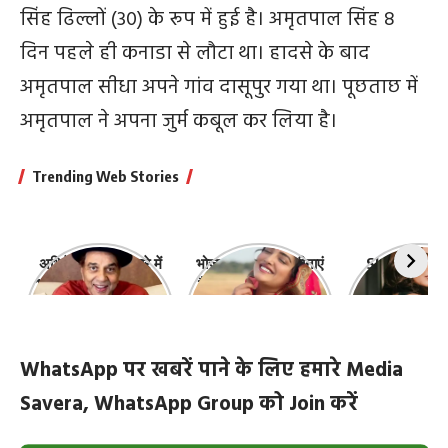
सिंह ढिल्लों (30) के रूप में हुई है। अमृतपाल सिंह 8
दिन पहले ही कनाडा से लौटा था। हादसे के बाद
अमृतपाल सीधा अपने गांव दासूपुर गया था। पूछताछ में
अमृतपाल ने अपना जुर्म कबूल कर लिया है।
Trending Web Stories
अभिनेता धर्मेंद्र के बारे में
भोजपुरी की ये 10 हसीनाएं
Shefali Jari
10 रोचक बातें, जिनके बारे
हैं सबसे खूबसूरत | top-
‘कांटा लगा गर्ल
में नहीं जानते होंगे आप
10-bhojpuri-
ज़िंदगी की 10 खास
actresses
WhatsApp पर खबरें पाने के लिए हमारे Media
Savera, WhatsApp Group को Join करें