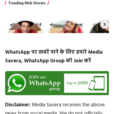
Trending Web Stories
अभिनेता धर्मेंद्र के बारे में
भोजपुरी की ये 10 हसीनाएं
Shefali Jari
10 रोचक बातें, जिनके बारे
हैं सबसे खूबसूरत | top-
‘कांटा लगा गर्ल
में नहीं जानते होंगे आप
10-bhojpuri-
ज़िंदगी की 10 खास
actresses
WhatsApp पर खबरें पाने के लिए हमारे Media
Savera, WhatsApp Group को Join करें
Disclaimer:
Media Savera receives the above
news from social media. We do not officially