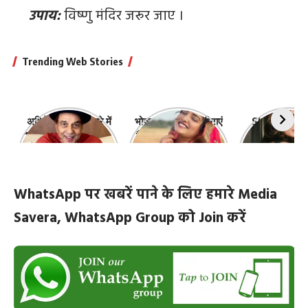
उपाय:
विष्णु मंदिर जरूर जाए ।
Trending Web Stories
अभिनेता धर्मेंद्र के बारे में
भोजपुरी की ये 10 हसीनाएं
Shefali Jari
10 रोचक बातें, जिनके बारे
हैं सबसे खूबसूरत | top-
‘कांटा लगा गर्ल
में नहीं जानते होंगे आप
10-bhojpuri-
ज़िंदगी की 10 खास
actresses
WhatsApp पर खबरें पाने के लिए हमारे Media
Savera, WhatsApp Group को Join करें