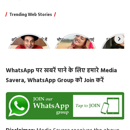
Trending Web Stories
अभिनेता धर्मेंद्र के बारे में
भोजपुरी की ये 10 हसीनाएं
Shefali Jari
10 रोचक बातें, जिनके बारे
हैं सबसे खूबसूरत | top-
‘कांटा लगा गर्ल
में नहीं जानते होंगे आप
10-bhojpuri-
ज़िंदगी की 10 खास
actresses
WhatsApp पर खबरें पाने के लिए हमारे Media
Savera, WhatsApp Group को Join करें